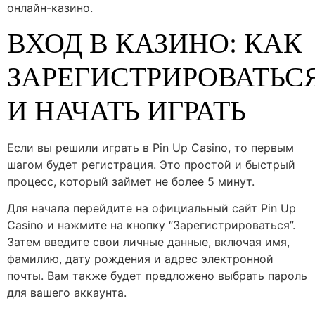
онлайн-казино.
ВХОД В КАЗИНО: КАК
ЗАРЕГИСТРИРОВАТЬС
И НАЧАТЬ ИГРАТЬ
Если вы решили играть в Pin Up Casino, то первым
шагом будет регистрация. Это простой и быстрый
процесс, который займет не более 5 минут.
Для начала перейдите на официальный сайт Pin Up
Casino и нажмите на кнопку “Зарегистрироваться”.
Затем введите свои личные данные, включая имя,
фамилию, дату рождения и адрес электронной
почты. Вам также будет предложено выбрать пароль
для вашего аккаунта.