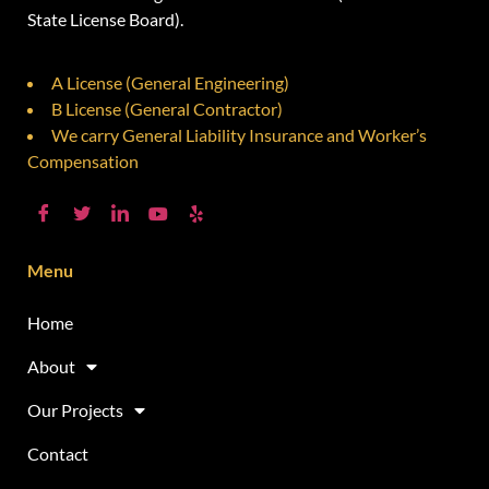
State License Board).
A License (General Engineering)
B License (General Contractor)
We carry General Liability Insurance and Worker’s
Compensation
Menu
Home
About
Our Projects
Contact