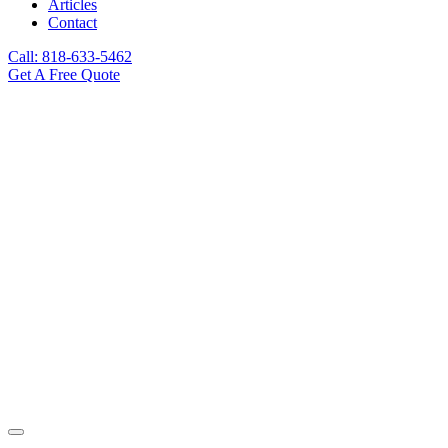
Articles
Contact
Call: 818-633-5462
Get A Free Quote