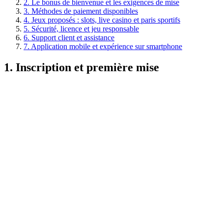
2. Le bonus de bienvenue et les exigences de mise
3. Méthodes de paiement disponibles
4. Jeux proposés : slots, live casino et paris sportifs
5. Sécurité, licence et jeu responsable
6. Support client et assistance
7. Application mobile et expérience sur smartphone
1. Inscription et première mise