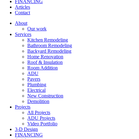
FINANCING
Articles
Contact
About
Our work
Services
Kitchen Remodeling
Bathroom Remodeling
Backyard Remodeling
Home Renovation
Roof & Insulation
Room Addition
ADU
Pavers
Plumbing
Electrical
New Construction
Demolition
Projects
All Projects
ADU Projects
Video Portfolio
3-D Design
FINANCING