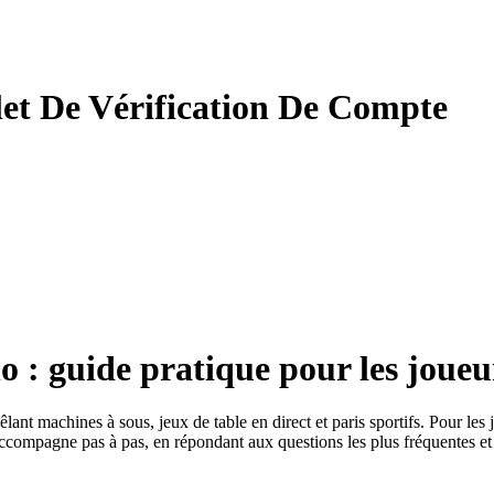
et De Vérification De Compte
no : guide pratique pour les joueu
t machines à sous, jeux de table en direct et paris sportifs. Pour les j
us accompagne pas à pas, en répondant aux questions les plus fréquentes e